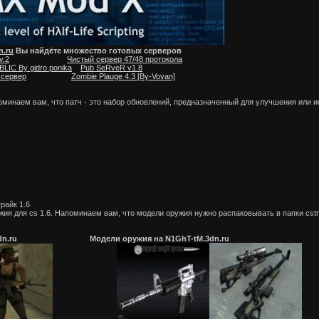
n.ru
Вы найдёте множество готовых серверов
v.2
Чистый сервер 47/48 протокола
IC By gidro ponika
Pub SeRveR v1.8
 сервер
Zombie Plauge 4.3 [By-Vovan]
оминаем вам, что патч - это набор обновлений, предназначенный для улучшения или 
райк 1.6
я для cs 1.6. Напоминаем вам, что модели оружия нужно распаковывать в папки cstrik
-tM.3dn.ru Модели оружия на N1GhT-tM.3dn.ru