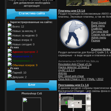
Для добавления необходима
авторизация
Плагины для CS 1.6
Cтатистика cайта
Раздел посвящён всевозможным AMXX плаг
плагины, Звуковые плагины, а так же бо
Зарегистрированные на сайте:
»
Rond Sound
Bank menu
Всего: 12
Dualkriss
Новых за месяц: 0
Паутина WeB
Плагин для де
Новых за неделю: 0
Admin menu
Новых вчера: 0
Разное
Новых сегодня: 0
Из них
»
Counter-Strik
Администраторов: 2
Раздел античитов для Контр-Страйк 1.6,
серверные - в виде модов и плагинов и к
Модераторов: 0
Проверенных: 1
Античиты на N1GhT-tm.3dn.ru
Revolution Anti-Cheat v0.2a
Обычных юзеров: 9
Hacks detector 15 fixed 2
Из них
»
myAC 1.6.2.4
Парней: 10
Anti jos
BAC blood-anti-cheat
Девушек: 2
Zeus Anti-Cheat v. 2.9 ( FINAL ) 2012
Блог
Программы для Cs 1.6
В данном разделе собраны практически вс
Background Changer - для смены фона в 
Photoshop Cs5