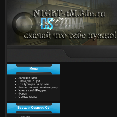
Menu
3аявки в клан
Photo[N1GhT]tM
CS-Турниры на деньги
Реалистичный онлайн-шутер
Узнать свой IP-адрес
Форум
Состав клана
Все для Сервера Cs
Плагины