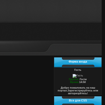
Форма входа
Гость
Группа:
Гости
Время:
14:50
Добро пожаловать на наш
портал.Зарегистрируйтесь или
авторизуйтесь!
Все для CSS