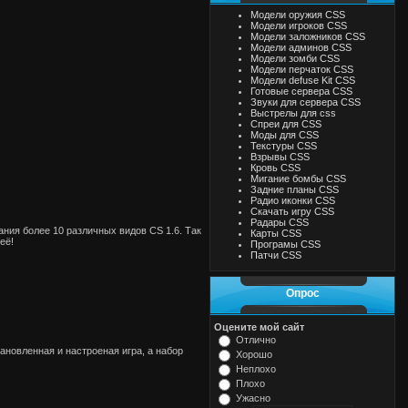
Модели оружия CSS
Модели игроков CSS
Модели заложников CSS
Модели админов CSS
Модели зомби CSS
Модели перчаток CSS
Модели defuse Kit CSS
Готовые сервера CSS
Звуки для сервера CSS
Выстрелы для css
Спреи для CSS
Моды для CSS
Текстуры CSS
Взрывы CSS
Кровь CSS
Мигание бомбы CSS
Задние планы CSS
Радио иконки CSS
Скачать игру CSS
Радары CSS
ния более 10 различных видов CS 1.6. Так
Карты CSS
её!
Програмы CSS
Патчи CSS
Опрос
Оцените мой сайт
Отлично
ановленная и настроеная игра, а набор
Хорошо
Неплохо
Плохо
Ужасно