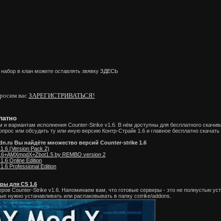
н можете оставлять звявку
ЗДЕСЬ
росим вас
ЗАРЕГИСТРИВАТЬСЯ!
платно
 вариантам исполнения Counter-Strike v1.6. В нём доступны для бесплатного скачива
прос или обсудить ту или иную версию Контр-Страйк 1.6 и главное бесплатно скачать 
dn.ru Вы найдёте множество версий Counter-strike 1.6
.1.6 (Version Pack 2)
 1.6+AMXmodX+Zbot1.5 by REMBO version 2
1.6 Online Edition
1.6 Professional Edition
ры для CS 1.6
ов Counter-Strike v1.6. Напоминаем вам, что готовые серверы - это не полнустью уст
ые нужно устанавливать или распаковывать в папку cstrike/addons.