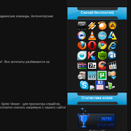
Скачай бесплатно)
 Админские команды, Античитерские
и". Все античиты разбиваются на
Статистика клана
Sprite Viewer - для просмотра спрайтов,
есплатно скачать напрямую с нашего сайта!