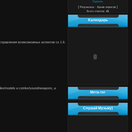
[
·
]
Результаты
Архив опросов
Всего ответов:
41
Kалендарь
исправления всевозможных аспектов cs 1.6.
e/models и cstrike/sound/weapons, а
Мета-тег
Слушай Музыку)