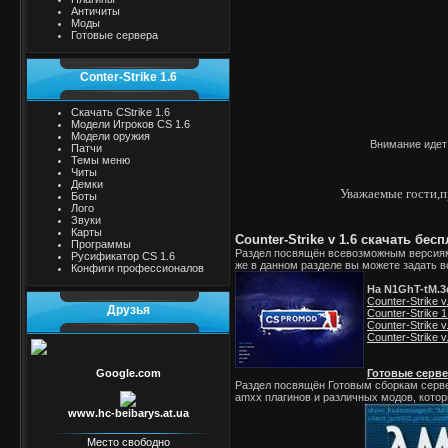
Античиты
Моды
Готовые сервера
Conter-Strike 1.6
Скачать CStrike 1.6
Модели Игроков CS 1.6
Модели оружия
Внимание идет набор в кла
Патчи
Темы меню
Читы
Демки
Уважаемые гости,п
Боты
Лого
Звуки
Карты
Counter-Strike v 1.6 скачать бес
Программы
Раздел посвящён всевозможным версиям и
Русификатор CS 1.6
же в данном разделе вы можете задать во
Конфиги профессионалов
На N1GhT-tM.3
Counter-Strike v
Друзья
Counter-Strike
Counter-Strike v.
Counter-Strike v.
Google.com
Готовые серве
Раздел посвящён Готовым сборкам сервер
amxx плагинов и различных модов, котор
www.hc-beibarys.at.ua
Место свободно