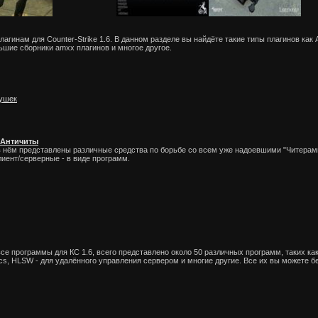
инам для Counter-Strike 1.6. В данном разделе вы найдёте такие типы плагинов как
льшие сборники amxx плагинов и многое другое.
вушек
e Античиты
 в нём представлены различные средства по борьбе со всем уже надоевшими "Читерам
лиент/серверные - в виде программ.
е программы для КС 1.6, всего представлено около 50 различных программ, таких как 
cs, HLSW - для удалённого управления сервером и многие другие. Все их вы можете б