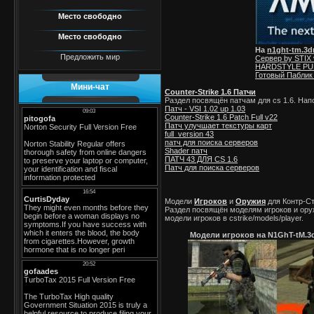
Место свободно
Место свободно
На
n1ght-tm.3d
Предложить мир
Сервер by STIX 
HARDSTYLE PUBL
Готовый Паблик
Мини-чат
Counter-Strike 1.6 Патчи
Раздел посвящён патчам для cs 1.6. Нап
Патч - VSI 1.02 up 1.03
Counter-Strike 1.6 Patch Full v22
Патч улучшает текстуры карт
full_version 43
патч для поиска серверов
Shader патч
ПАТЧ 43 ДЛЯ CS 1.6
Патч для поиска серверов
Модели
Игроков
и
Оружия
для Контр-Ст
Раздел посвящён моделям игроков и оружи
модели игроков в cstrike/models/player.
Модели игроков на N1GhT