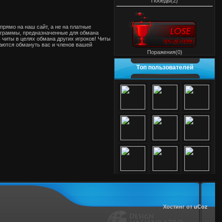
Победы(2)
 прямо на наш сайт, а не на платные
рограммы, предназначенные для обмана
читы в целях обмана других игроков! Читы
таются обмануть вас и членов вашей
Поражения(0)
Tоп пользователей
Хостинг от
uCoz