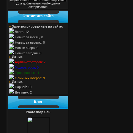
Для добавления необходима
авторизация
Cтатистика cайта
Зарегистрированные на сайте:
»
Всего: 12
Новых за месяц: 0
Новых за неделю: 0
Новых вчера: 0
Новых сегодня: 0
Из них
»
Администраторов: 2
Модераторов: 0
Проверенных: 1
Обычных юзеров: 9
Из них
»
Парней: 10
Девушек: 2
Блог
Photoshop Cs5