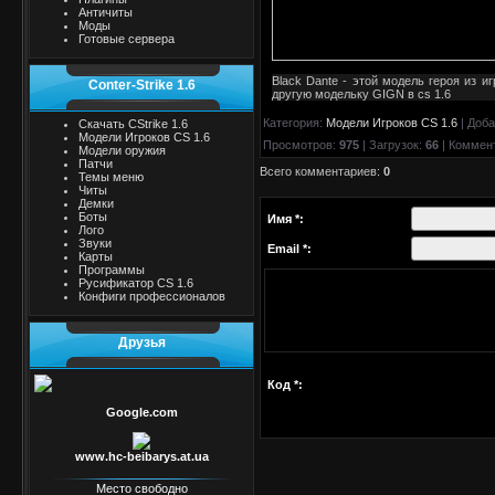
Античиты
Моды
Готовые сервера
Black Dante - этой модель героя из 
Conter-Strike 1.6
другую модельку GIGN в cs 1.6
Категория
:
Модели Игроков CS 1.6
|
Доба
Скачать CStrike 1.6
Модели Игроков CS 1.6
Просмотров
:
975
|
Загрузок
:
66
|
Коммен
Модели оружия
Патчи
Всего комментариев
:
0
Темы меню
Читы
Демки
Боты
Имя *:
Лого
Звуки
Email *:
Карты
Программы
Русификатор CS 1.6
Конфиги профессионалов
Друзья
Код *:
Google.com
www.hc-beibarys.at.ua
Место свободно