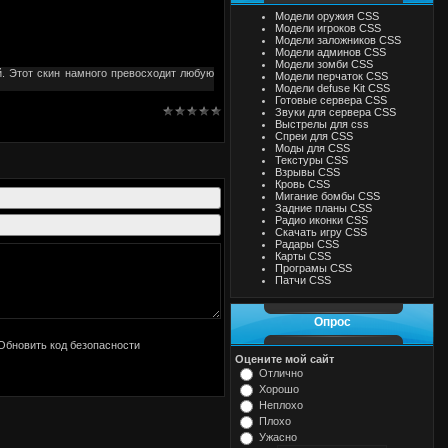
Модели оружия CSS
Модели игроков CSS
Модели заложников CSS
Модели админов CSS
Модели зомби CSS
й. Этот скин намного превосходит любую
Модели перчаток CSS
Модели defuse Kit CSS
Готовые сервера CSS
Звуки для сервера CSS
Выстрелы для css
Спреи для CSS
Моды для CSS
Текстуры CSS
Взрывы CSS
Кровь CSS
Мигание бомбы CSS
Задние планы CSS
Радио иконки CSS
Скачать игру CSS
Радары CSS
Карты CSS
Програмы CSS
Патчи CSS
Опрос
Оцените мой сайт
Отлично
Хорошо
Неплохо
Плохо
Ужасно