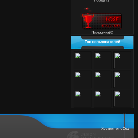
Победы(2)
Поражения(0)
Tоп пользователей
Хостинг от
uCoz