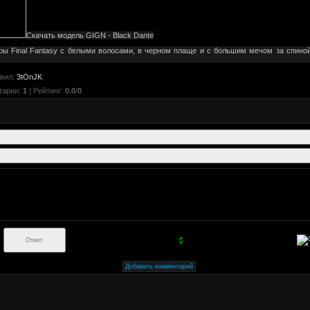
С
качат
ь модель
GIGN - Black Dante
игры Final Fantasy с белыми волосами, в черном плаще и с большим мечом за спино
вил
:
3tOnJK
тарии
:
1
|
Рейтинг
:
0.0
/
0