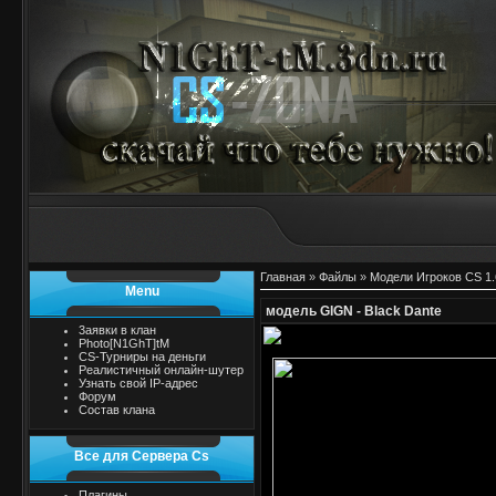
Главная
»
Файлы
»
Модели Игроков CS 1.
Menu
модель GIGN - Black Dante
3аявки в клан
Photo[N1GhT]tM
CS-Турниры на деньги
Реалистичный онлайн-шутер
Узнать свой IP-адрес
Форум
Состав клана
Все для Сервера Cs
Плагины