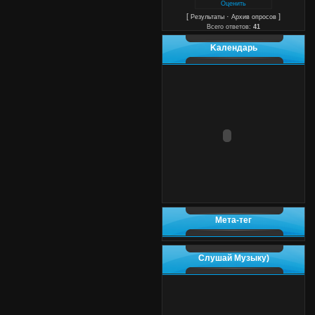
[
·
]
Результаты
Архив опросов
Всего ответов:
41
Kалендарь
Мета-тег
Слушай Музыку)