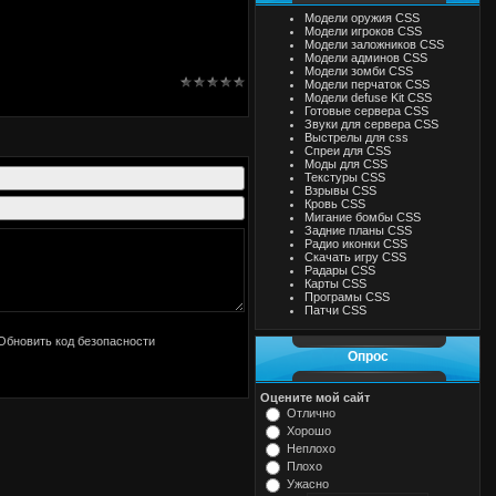
Модели оружия CSS
Модели игроков CSS
Модели заложников CSS
Модели админов CSS
Модели зомби CSS
Модели перчаток CSS
Модели defuse Kit CSS
Готовые сервера CSS
Звуки для сервера CSS
Выстрелы для css
Спреи для CSS
Моды для CSS
Текстуры CSS
Взрывы CSS
Кровь CSS
Мигание бомбы CSS
Задние планы CSS
Радио иконки CSS
Скачать игру CSS
Радары CSS
Карты CSS
Програмы CSS
Патчи CSS
Опрос
Оцените мой сайт
Отлично
Хорошо
Неплохо
Плохо
Ужасно