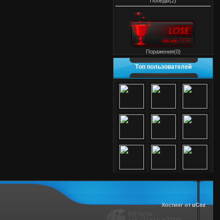
Победы(2)
Поражения(0)
Tоп пользователей
Хостинг от
uCoz