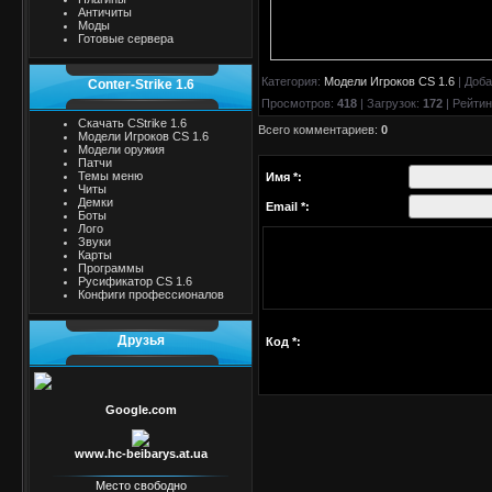
Античиты
Моды
Готовые сервера
Категория
:
Модели Игроков CS 1.6
|
Доба
Conter-Strike 1.6
Просмотров
:
418
|
Загрузок
:
172
|
Рейтин
Скачать CStrike 1.6
Всего комментариев
:
0
Модели Игроков CS 1.6
Модели оружия
Патчи
Темы меню
Имя *:
Читы
Демки
Email *:
Боты
Лого
Звуки
Карты
Программы
Русификатор CS 1.6
Конфиги профессионалов
Друзья
Код *:
Google.com
www.hc-beibarys.at.ua
Место свободно