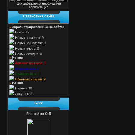
Для добавления необходима
авторизация
Cтатистика cайта
Зарегистрированные на сайте:
»
Всего: 12
Новых за месяц: 0
Новых за неделю: 0
Новых вчера: 0
Новых сегодня: 0
Из них
»
Администраторов: 2
Модераторов: 0
Проверенных: 1
Обычных юзеров: 9
Из них
»
Парней: 10
Девушек: 2
Блог
Photoshop Cs5