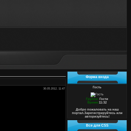
Форма входа
Гость
30.05.2012, 11:47
Группа:
Гости
Время:
11:32
Добро пожаловать на наш
портал.Зарегистрируйтесь или
авторизуйтесь!
Все для CSS