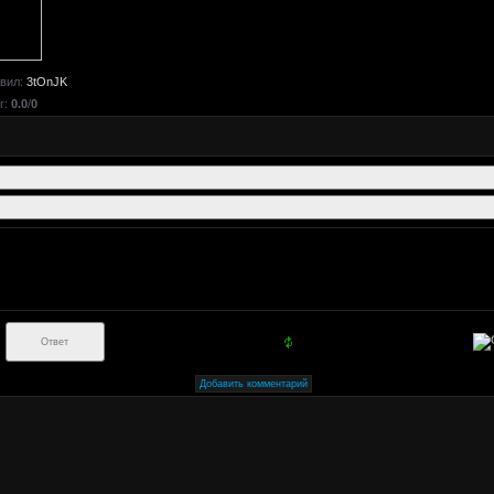
вил
:
3tOnJK
г
:
0.0
/
0