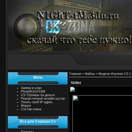
Главная
»
Файлы
»
Модели Игроков CS 1.
Menu
Skillet
3аявки в клан
Photo[N1GhT]tM
CS-Турниры на деньги
Реалистичный онлайн-шутер
Узнать свой IP-адрес
Форум
Состав клана
Все для Сервера Cs
Плагины