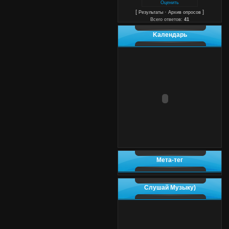
[
·
]
Результаты
Архив опросов
Всего ответов:
41
Kалендарь
Мета-тег
Слушай Музыку)