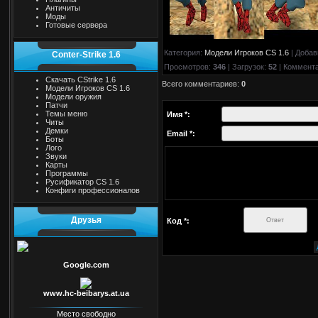
Античиты
Моды
Готовые сервера
Категория
:
Модели Игроков CS 1.6
|
Добав
Conter-Strike 1.6
Просмотров
:
346
|
Загрузок
:
52
|
Коммент
Скачать CStrike 1.6
Всего комментариев
:
0
Модели Игроков CS 1.6
Модели оружия
Патчи
Темы меню
Имя *:
Читы
Демки
Email *:
Боты
Лого
Звуки
Карты
Программы
Русификатор CS 1.6
Конфиги профессионалов
Друзья
Код *:
Google.com
www.hc-beibarys.at.ua
Место свободно