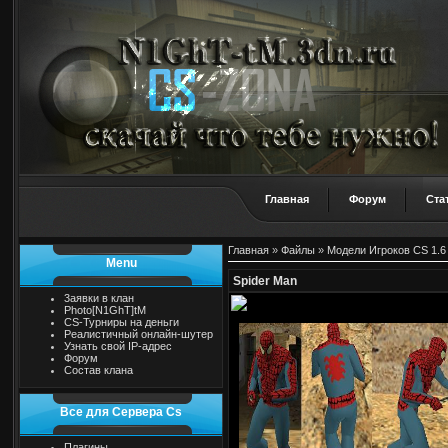
Главная
Форум
Ста
Главная
»
Файлы
»
Модели Игроков CS 1.6
Menu
Spider Man
3аявки в клан
Photo[N1GhT]tM
CS-Турниры на деньги
Реалистичный онлайн-шутер
Узнать свой IP-адрес
Форум
Состав клана
Все для Сервера Cs
Плагины