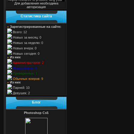
Для добавления необходима
авторизация
Cтатистика cайта
Зарегистрированные на сайте:
»
Всего: 12
Новых за месяц: 0
Новых за неделю: 0
Новых вчера: 0
Новых сегодня: 0
Из них
»
Администраторов: 2
Модераторов: 0
Проверенных: 1
Обычных юзеров: 9
Из них
»
Парней: 10
Девушек: 2
Блог
Photoshop Cs5